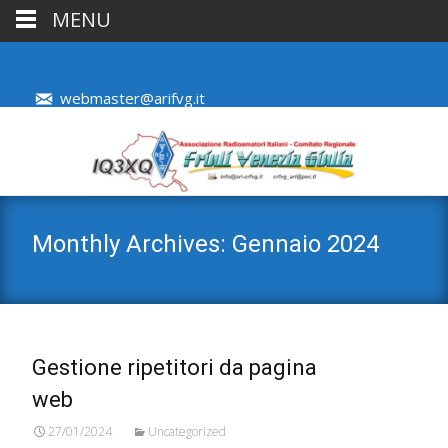
MENU
webmaster@arifvg.it
Monthly Archives: Gennaio 2024
Gestione ripetitori da pagina
web
27/01/2024
Uncategorized