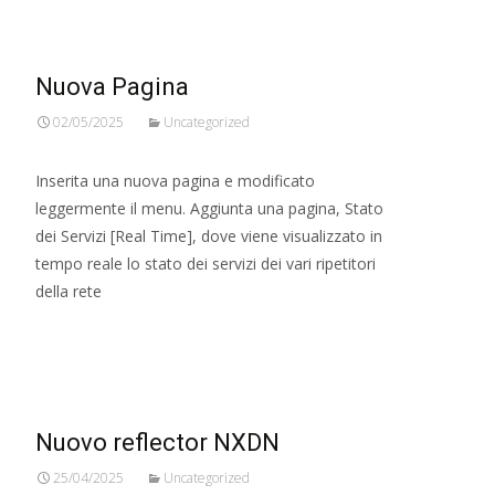
Nuova Pagina
02/05/2025
Uncategorized
Inserita una nuova pagina e modificato
leggermente il menu. Aggiunta una pagina, Stato
dei Servizi [Real Time], dove viene visualizzato in
tempo reale lo stato dei servizi dei vari ripetitori
della rete
Read More…
Nuovo reflector NXDN
25/04/2025
Uncategorized