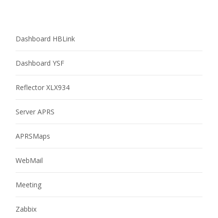
Dashboard HBLink
Dashboard YSF
Reflector XLX934
Server APRS
APRSMaps
WebMail
Meeting
Zabbix