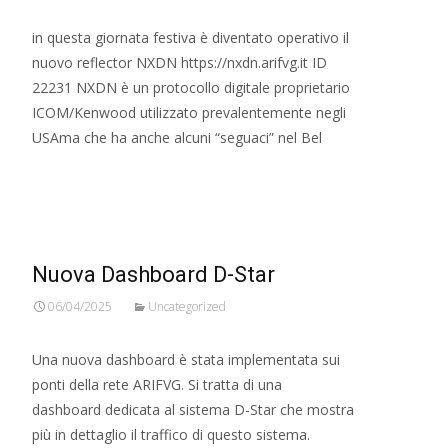
in questa giornata festiva è diventato operativo il
nuovo reflector NXDN https://nxdn.arifvg.it ID
22231 NXDN è un protocollo digitale proprietario
ICOM/Kenwood utilizzato prevalentemente negli
USAma che ha anche alcuni “seguaci” nel Bel
Read More…
Nuova Dashboard D-Star
06/04/2025
Uncategorized
Una nuova dashboard è stata implementata sui
ponti della rete ARIFVG. Si tratta di una
dashboard dedicata al sistema D-Star che mostra
più in dettaglio il traffico di questo sistema.