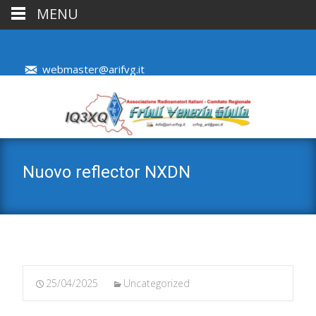
MENU
webmaster@arifvg.it
Nuovo reflector NXDN
25/04/2025
Uncategorized